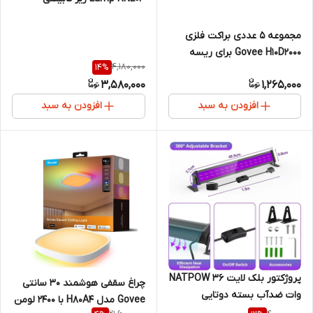
بی‌سیم
مجموعه ۵ عددی براکت فلزی
Govee H10D2000 برای ریسه
4,180,000
14
%
نئونی Govee RGBIC Neon
3,580,000
1,265,000
Rope Light2
افزودن به سبد
افزودن به سبد
پروژکتور بلک لایت NATPOW 36
چراغ سقفی هوشمند ۳۰ سانتی
وات ضدآب بسته دوتایی
Govee مدل H80A4 با ۲۴۰۰ لومن