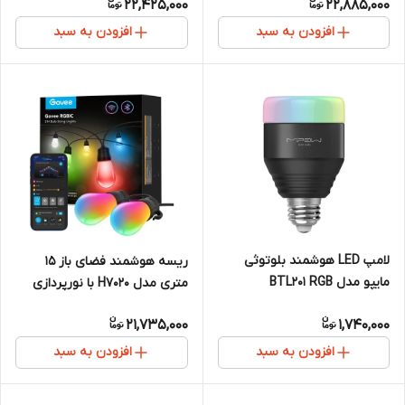
22,425,000
22,885,000
صوتی
افزودن به سبد
افزودن به سبد
لامپ LED هوشمند بلوتوثی
ریسه هوشمند فضای باز ۱۵
مایپو مدل BTL201 RGB
متری مدل H7020 با نورپردازی
RGBIC و کنترل اپلیکیشن
21,735,000
1,740,000
افزودن به سبد
افزودن به سبد