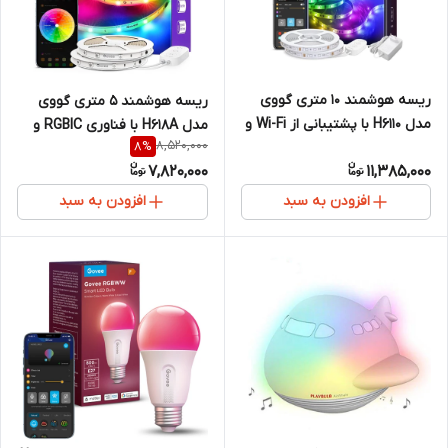
ریسه هوشمند 10 متری گووی
ریسه هوشمند 5 متری گووی
مدل H6110 با پشتیبانی از Wi-Fi و
مدل H618A با فناوری RGBIC و
8,520,000
8
%
بلوتوث
Wi-Fi
7,820,000
11,385,000
افزودن به سبد
افزودن به سبد