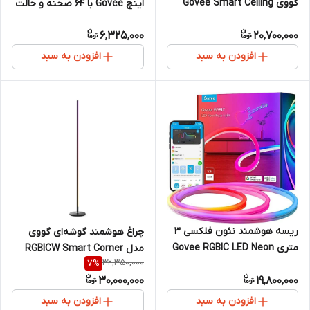
گووی Govee Smart Ceiling
اینچ Govee با 64 صحنه و حالت
Light 1S H80A1 با 2400 لومن و 71
DIY و فضای سینمایی
6,325,000
20,700,000
حالت صحنه
افزودن به سبد
افزودن به سبد
ریسه هوشمند نئون فلکسی 3
چراغ هوشمند گوشه‌ای گووی
متری Govee RGBIC LED Neon
مدل RGBICW Smart Corner
32,350,000
7
%
Rope Lights H61A0
Floor Lamp H6076
30,000,000
19,800,000
افزودن به سبد
افزودن به سبد