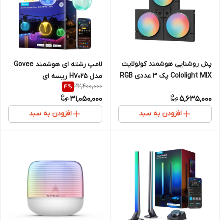
پنل روشنایی هوشمند کولولایت
لامپ رشته ای هوشمند Govee
Cololight MIX پک 3 عددی RGB
مدل H7025 ریسه ای
32,400,000
4
%
موزیکال
31,050,000
5,635,000
افزودن به سبد
افزودن به سبد