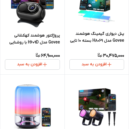
پنل دیواری گیمینگ هوشمند
پروژکتور هوشمند کهکشانی
Govee مدل H8069 بسته ۱۰ تایی
Govee مدل H609D با روشنایی
۲۳۰ لوکس و ۳۲۰۰+ ترکیب
64,900,000
30,475,000
صحنه
افزودن به سبد
افزودن به سبد