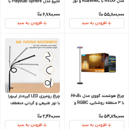
مدل H7086 با RGBWWIC و نور
مایپو مدل Playbulb Sphere با
سفید طیف کامل
16 میلیون رنگ
6,780,000
55,800,000
افزودن به سبد
افزودن به سبد
چراغ هوشمند گووی مدل H60B0
چراغ رومیزی LED گیره‌دار لیبورا
با ۳ منطقه روشنایی، RGBIC و
با نور طبیعی و گردنی منعطف
کنترل هوشمند
2,460,000
54,890,000
افزودن به سبد
افزودن به سبد