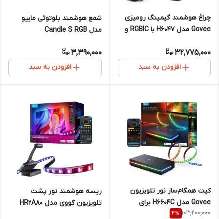
چراغ هوشمند گیمینگ رومیزی
شمع هوشمند بلوتوثی مایپو
Govee مدل H6047 با RGBIC و
مدل Candle S RGB
همگام‌سازی Razer Chroma
3,390,000
32,775,000
افزودن به سبد
افزودن به سبد
کیت همگام‌ساز نور تلویزیون
ریسه هوشمند نور پشت
Govee مدل H6604C برای
تلویزیون گووی مدل HR2A80
103,200,000
4
%
تلویزیون ۷۵ تا ۸۵ اینچ (
مناسب تلویزیون ۵۵ تا ۶۵ اینچ