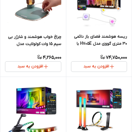
ریسه هوشمند فضای باز دائمی
چراغ خواب هوشمند و شارژر بی
۳۰ متری گووی مدل H705E با
سیم 15 وات کولولایت مدل
نورپردازی RGBICW و کنترل
Cololight Night Light
4,265,000
74,750,000
هوشمند
افزودن به سبد
افزودن به سبد