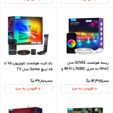
ریسه هوشمند GOVEE مدل
بک لایت هوشمند تلویزیون 75 تا
H618C ده متری RGBIC با Wi-Fi و
85 اینچ Govee مدل TV
بلوتوث
Backlight 3 Lite
36,800,000
14,375,000
افزودن به سبد
افزودن به سبد