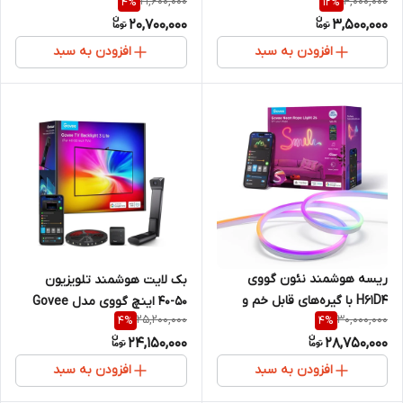
21,600,000
4,000,000
4
%
12
%
و کنترل صوتی
20,700,000
3,500,000
افزودن به سبد
افزودن به سبد
ریسه هوشمند نئون گووی
بک لایت هوشمند تلویزیون
H61D4 با گیره‌های قابل خم و
۵۰-۴۰ اینچ گووی مدل Govee
25,200,000
30,000,000
4
%
4
%
هوش مصنوعی
TV Backlight 3 Lite H6097 با
24,150,000
28,750,000
فناوری Envisual و لامپ
RGBICW
افزودن به سبد
افزودن به سبد