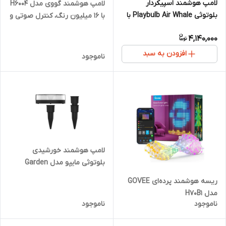
لامپ هوشمند اسپیکردار
لامپ هوشمند گووی مدل H6004
بلوتوثی Playbulb Air Whale با
با ۱۶ میلیون رنگ، کنترل صوتی و
شارژ بی‌سیم
همگام‌سازی موسیقی
4,140,000
افزودن به سبد
ناموجود
لامپ هوشمند خورشیدی
بلوتوثی مایپو مدل Garden
ریسه هوشمند پرده‌ای GOVEE
مدل H70B1
ناموجود
ناموجود