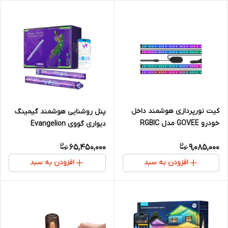
کیت نورپردازی هوشمند داخل
پنل روشنایی هوشمند گیمینگ
خودرو GOVEE مدل RGBIC
دیواری گووی Evangelion
H7090
Limited Edition مدل H6063
65,450,000
9,085,000
افزودن به سبد
افزودن به سبد