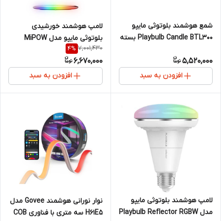
شمع هوشمند بلوتوثی مایپو
لامپ هوشمند خورشیدی
Playbulb Candle BTL300 بسته
بلوتوثی مایپو مدل MiPOW
7,001,430
4
%
3 عددی
Playbulb Solar
6,670,000
5,520,000
افزودن به سبد
افزودن به سبد
لامپ هوشمند بلوتوثی مایپو
نوار نورانی هوشمند Govee مدل
مدل Playbulb Reflector RGBW
H61E5 سه متری با فناوری COB