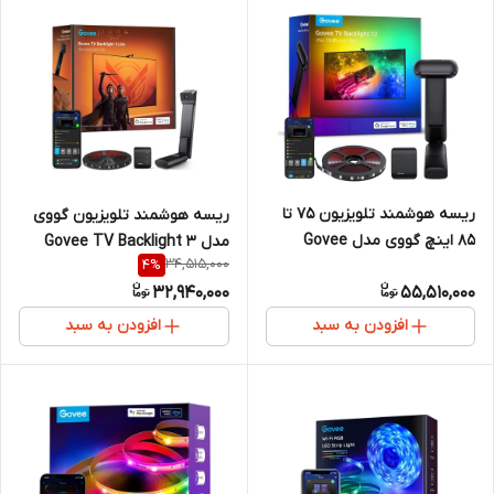
ریسه هوشمند تلویزیون 75 تا
ریسه هوشمند تلویزیون گووی
85 اینچ گووی مدل Govee
مدل Govee TV Backlight 3
34,515,000
4
%
Envisual T2 H605C
Lite H6099 (55-65 اینچ)
32,940,000
55,510,000
افزودن به سبد
افزودن به سبد