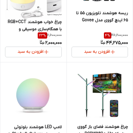
ریسه هوشمند تلویزیون 55 تا
65 اینچ گووی مدل Govee
چراغ خواب هوشمند RGB+CCT
Envisual T2 H605C
با همگام‌سازی موسیقی و
2,600,000
46,200,000
23
%
4
%
میکروفون داخلی
2,000,000
44,275,000
افزودن به سبد
افزودن به سبد
چراغ هوشمند فضای باز گووی
لامپ LED هوشمند بلوتوثی