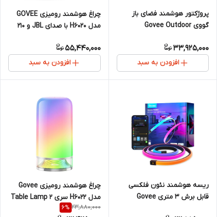
پروژکتور هوشمند فضای باز
چراغ هوشمند رومیزی GOVEE
گووی Govee Outdoor
مدل H6020 با صدای JBL و ۲۱۰
Spotlights 2 مدل H7093 با 16
LED
55,440,000
33,925,000
میلیون رنگ RGBICWW
افزودن به سبد
افزودن به سبد
ریسه هوشمند نئون فلکسی
چراغ هوشمند رومیزی Govee
قابل برش 3 متری Govee
مدل H6022 سری Table Lamp 2
23,880,000
6
%
RGBIC LED Neon Rope H61C3
با ۱۶ میلیون رنگ RGB و کنترل