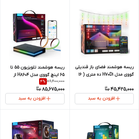
ریسه هوشمند فضای باز قندیلی
ریسه هوشمند تلویزیون ۵۵ تا
گووی مدل H70D1 ده متری ( 16
۶۵ اینچ گووی مدل H8604 از
89,400,000
4
%
میلیون رنگ و 78 صحنه از
Govee AI Sync Box Kit 1 (با
85,675,000
45,425,000
پیش تعریف شده و تولید نور با
فناوری هوش مصنوعی و HDMI
هوش مصنوعی)
2.1 و پشتیبانی گیمینگ)
افزودن به سبد
افزودن به سبد