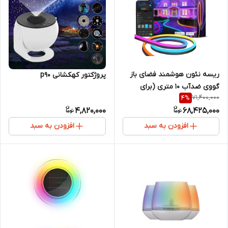
ریسه نئون هوشمند فضای باز
پروژکتور کهکشانی p90
گووی ضدآب ۱۰ متری (برای
71,400,000
4
%
پاسیو، حیاط، باغ، چمنزار و فضای
4,820,000
68,425,000
بیرونی)
افزودن به سبد
افزودن به سبد