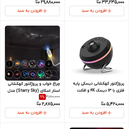
29,880,000
33,235,000
+ هوش مصنوعی)
افزودن به سبد
افزودن به سبد
پروژکتور کهکشانی دیسکی پایه
چراغ خواب و پروژکتور کهکشانی
فلزی با ۱۳ دیسک ۴K و افکت
استار اسکای (Starry Sky) مدل
3,180,000
9
%
ستاره دنباله‌دار
۱۳ طرح لنزدار
2,875,000
5,420,000
افزودن به سبد
افزودن به سبد