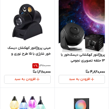
مینی پروژکتور کهکشان دیسک‌
خور شارژی با ۱۵ طرح نوری و
پروژکتور کهکشانی دیسک‌خور با
مگنت چسبان
۱۳ حلقه تصویری نجومی
1,380,000
7
%
1,280,000
4,820,000
افزودن به سبد
افزودن به سبد