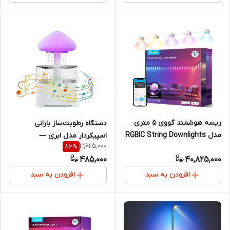
ریسه هوشمند گووی 5 متری
دستگاه رطوبت‌ساز بارانی
مدل RGBIC String Downlights
اسپیکردار مدل ابری —
3,625,000
86
%
H608A
رطوبت‌دهنده، اسپیکر، چراغ
485,000
40,825,000
خواب RGB
افزودن به سبد
افزودن به سبد