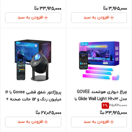
و RGBIC+W
33,925,000
3,965,000
افزودن به سبد
افزودن به سبد
چراغ دیواری هوشمند GOVEE
پروژکتور شفق قطبی Govee با ۱۶
مدل Glide Wall Light H6062 با
میلیون رنگ و ۵۲ حالت صحنه +
35,430,000
4
%
فناوری RGBIC
۱۸ آهنگ نویز سفید
27,025,000
33,925,000
افزودن به سبد
افزودن به سبد