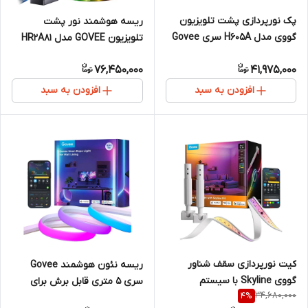
پک نورپردازی پشت تلویزیون
ریسه هوشمند نور پشت
گووی مدل H605A سری Govee
تلویزیون GOVEE مدل HR2A81
TV Backlight 3 Lite Kit برای
مناسب تلویزیون ۷۵ تا ۸۵ اینچ
76,450,000
41,975,000
تلویزیون های 55 تا۶۵ اینچ
با دوربین سه‌گانه HDR و تراکم
۷۵ LED در متر
افزودن به سبد
افزودن به سبد
کیت نورپردازی سقف شناور
ریسه نئون هوشمند Govee
گووی Skyline با سیستم
سری ۵ متری قابل برش برای
34,680,000
4
%
LuminBlend
لاینینگ دیوار (84 LED/ در نقطه