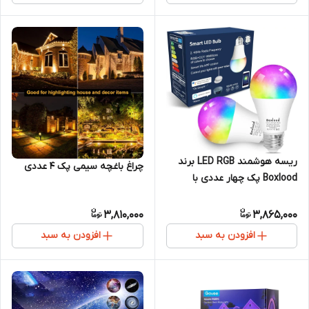
ریسه هوشمند LED RGB برند
چراغ باغچه سیمی پک ۴ عددی
Boxlood پک چهار عددی با
ریموت کنترل
3,810,000
3,865,000
افزودن به سبد
افزودن به سبد