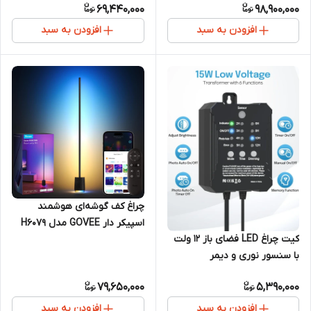
69,440,000
98,900,000
پشتیبانی گیمینگ VRR و ALLM
و هوش مصنوعی برای جلوه های
افزودن به سبد
افزودن به سبد
نوری )
چراغ کف گوشه‌ای هوشمند
اسپیکر دار GOVEE مدل H6079
کیت چراغ LED فضای باز ۱۲ ولت
PRO
با سنسور نوری و دیمر
79,650,000
5,390,000
افزودن به سبد
افزودن به سبد