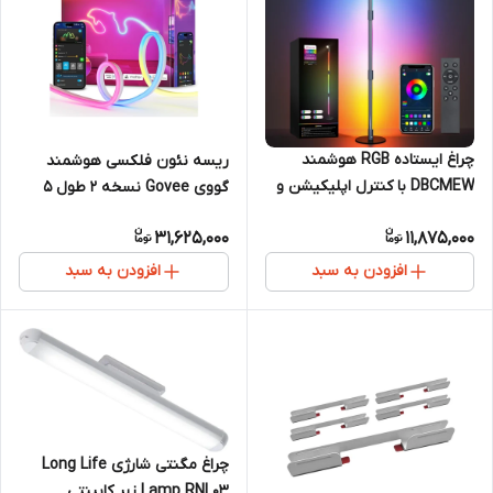
چراغ ایستاده RGB هوشمند
ریسه نئون فلکسی هوشمند
DBCMEW با کنترل اپلیکیشن و
گووی Govee نسخه ۲ طول ۵
همگام‌سازی با موسیقی
متر با هوش مصنوعی Govee
31,625,000
11,875,000
RGBIC AI
افزودن به سبد
افزودن به سبد
چراغ مگنتی شارژی Long Life
Lamp RNL03 زیر کابینتی