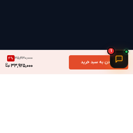
1
35,430,000
4
%
افزودن به سبد خرید
33,925,000
برگشت به بالا