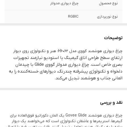
نوع محصول
چراغ دیواری مدولار
نوع نورپردازی
RGBIC
طراحی مدولار
۷ قطعه متصل‌شونده
توضیحات
جنس بدنه
پلاستیک مقاوم ABS
چراغ دیواری هوشمند گووی مدل H6062؛ هنر و تکنولوژی روی دیوار
هماهنگی با
دارد (۱۲ حالت موسیقی)
ارتقای سطح طراحی اتاق گیمینگ یا استودیو نیازمند تجهیزات
موسیقی
بصری خاص است. چراغ دیواری مدولار گووی Glide با چیدمان
دلخواه و تکنولوژی پیشرفته چندرنگ، دیوارهای خسته‌کننده را به
دستیار صوتی
سازگار با دستیارهای صوتی (مثل الکسا)
المانی جذاب و هوشمند تبدیل می‌کند.
کنترل از طریق
دارد (Govee Home)
نگاهی سریع به امکانات:
اپلیکیشن
نمایش ۵۷ رنگ همزمان (RGBIC)
نقد و بررسی
طراحی مدولار شامل ۷ قطعه متصل‌شونده
هماهنگی فوق‌العاده با موسیقی و صدای محیط
چراغ دیواری هوشمند Govee Glide یک المان دکوراتیو فوق‌العاده برای
متریال مقاوم و نصب آسان بدون ابزار
گیمرها، استریمرها و عاشقان تکنولوژی است که می‌خواهند یک دیوار
ساده را به یک اثر هنری تعاملی تبدیل کنند. قابلیت تغییر فرم با اتصال