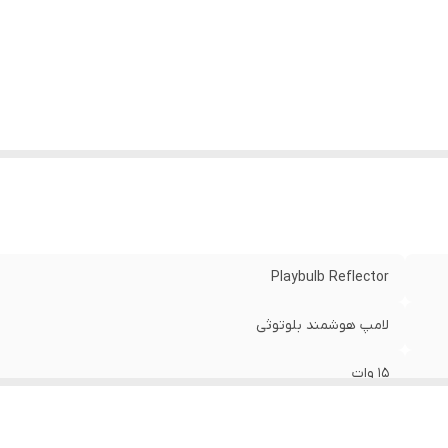
زگاری
:
E26/E27
بع تغذیه
:
110 تا 240 ولت
عاد
:
130 × 95 × 95 میلی متر
زن
:
285 گرم
Playbulb Reflector
لامپ هوشمند بلوتوثی
15 وات
16.8 میلیون رنگ