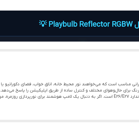
نرم افزار Playbulb X
E26/E27
 💡
110 تا 240 ولت
 به دنبال یک
لامپ هوشمند بلوتوثی
130 × 95 × 95 میلی متر
Reflector گزینه‌ای کاربردی برای استفاده 
 کنید.
285 گرم
مایپو مدل Playbulb Reflector برای کاربرانی مناسب است که می‌خواهند نور محیط خانه، اتاق خواب، فض
📱 کنترل از طریق اپلیکیشن Playbulb
📶 اتصال بلوتوث 4.0 با برد حدود 10 متر
رنگ با اتصال بلوتوث 4.0 و نصب آسان روی سرپیچ استاندارد E26/E27 است. اگر به دنبال یک لامپ هوشم