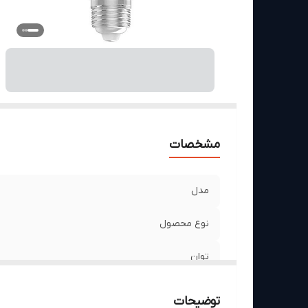
سا
من
اب
و
مشخصات
مدل
نوع محصول
توان
تعداد رنگ
توضیحات