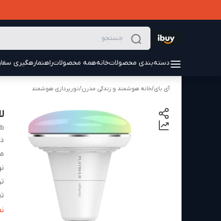
دسته‌بندی محصولات
خانه
همه محصولات
راهنما
رهگیری سفا
آی بای
/
خانه هوشمند و زندگی مدرن
/
نورپردازی هوشمند
لا
lb
دس
م
ن
تو
تع
کن
ن