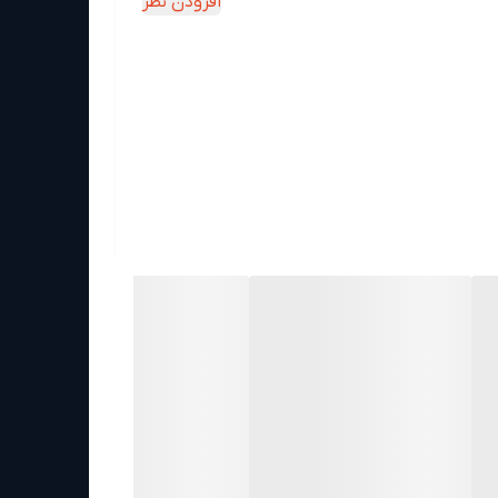
افزودن نظر
تید، به نورپردازی هوشمند علاقه دارید، برای دکور
نتخاب مناسبی باشد.
ه استاندارد است؛ یعنی بدون پیچیدگی اضافه،