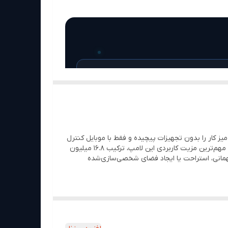
هستید که نصب آسان، کنترل موبایلی و تنوع رنگ بالا را هم‌زمان ارائه دهد، Playbulb
روزمره است. این مدل با پشتیبانی از 16.8 میلیون رنگ، LEDهای RGBW و اپلیکیشن اختصاصی، کمک می‌کند نور محیط را متناسب با
ای دکوراتیو یا میز کار را بدون تجهیزات پیچیده و فقط با موبایل کنترل
🔌 نصب آسان روی سرپیچ استاندارد
کنند. این محصول نیاز به نورپردازی قابل تنظیم، تغییر رنگ برای حال‌وهوای مختلف و کنترل ساده از طریق اپلیکیشن را پاسخ می‌دهد. مهم‌ترین مزیت کاربردی این لامپ، ترکیب 16.8 میلیون
E26/E27
ند برای نورپردازی روزمره، مهمانی، استراحت یا ایجاد فضای شخصی‌سازی‌شده