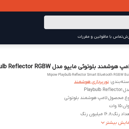
رش
تماس با ما
قوانین و مقررات
مپ هوشمند بلوتوثی مایپو مدل Playbulb Reflector RGBW
Mipow Playbulb Reflector Smart Bluetooth RGBW Bu
ته‌بندی
:
نورپردازی هوشمند
دل
:
Playbulb Reflector
وع محصول
:
لامپ هوشمند بلوتوثی
ان
:
15 وات
داد رنگ
:
16.8 میلیون رنگ
ترل از طریق اپلیکیشن
:
نرم افزار Playbulb X
مایش بیشتر