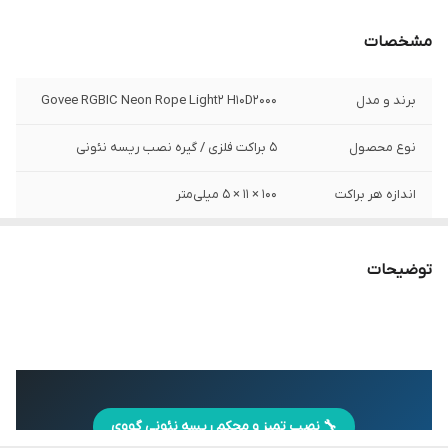
مشخصات
برند و مدل
Govee RGBIC Neon Rope Light2 H10D2000
نوع محصول
۵ براکت فلزی / گیره نصب ریسه نئونی
اندازه هر براکت
۱۰۰ × ۱۱ × ۵ میلی‌متر
مدل‌های سازگار
H61D3، H61D5، H61D6
اعلام‌شده
توضیحات
مدل‌های ناسازگار
H61A0، H61A1، H61A2، H61A5
اعلام‌شده
محل نصب
سطوح صاف
نمونه سطوح قابل
🔧 نصب تمیز و محکم ریسه نئونی گووی
دیوارها، سقف‌ها، کاشی‌های سرامیکی