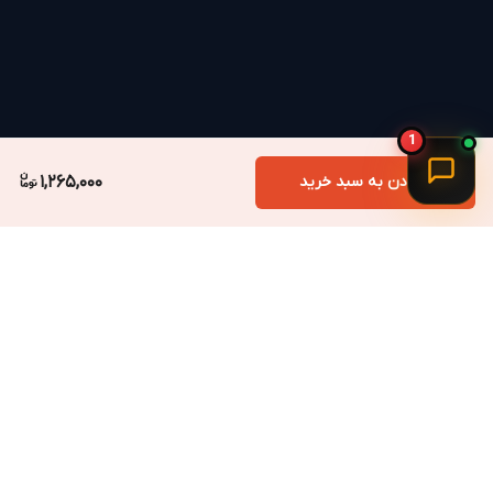
ویژگی‌های کلیدی براکت فلزی ریسه نئون
Govee RGBIC Neon Rope Light2
برای نصب دقیق‌تر، مرتب‌تر و مطمئن‌تر ریسه نئونی
1
افزودن به سبد خرید
1,265,000
🧲
نصب آسان با چسب پشتی قوی
گیره نصب ریسه نئونی گووی با چسب پشتی طراحی شده و
برای نصب آن کافی است روی سطح صاف قرار گرفته و چند
ثانیه فشار داده شود.
برگشت به بالا