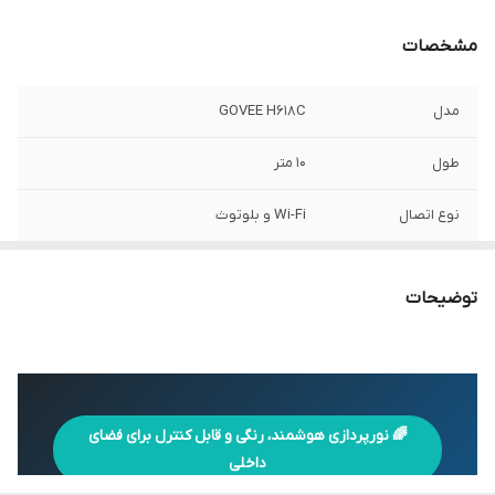
مشخصات
مدل
GOVEE H618C
طول
۱۰ متر
نوع اتصال
Wi-Fi و بلوتوث
فناوری نورپردازی
RGBIC
توضیحات
قابلیت نمایش رنگ
نمایش چند رنگ روی یک چراغ نواری
اپلیکیشن
Govee Home
کنترل صوتی
دارد
🌈 نورپردازی هوشمند، رنگی و قابل کنترل برای فضای
داخلی
کنترل هوشمند
تغییر رنگ‌ها، روشنایی و موارد دیگر با برنامه