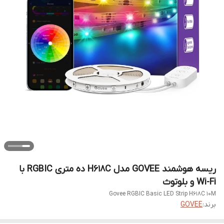
ریسه هوشمند GOVEE مدل H618C ده متری RGBIC با
Wi-Fi و بلوتوث
Govee RGBIC Basic LED Strip H618C 10M
برند:
GOVEE