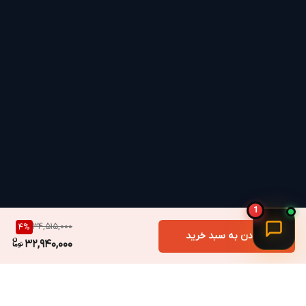
1
34,515,000
4
%
افزودن به سبد خرید
32,940,000