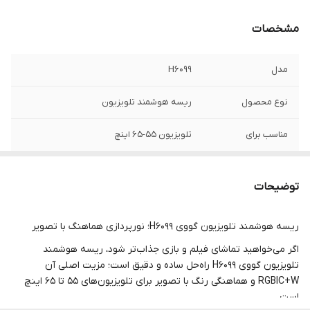
مشخصات
مدل
H6099
نوع محصول
ریسه هوشمند تلویزیون
مناسب برای
تلویزیون 55-65 اینچ
نوع نورپردازی
RGBIC+W
توضیحات
کنترل از طریق
Govee Home
اپلیکیشن
ریسه هوشمند تلویزیون گووی H6099؛ نورپردازی هماهنگ با تصویر
دستیار صوتی
Alexa و Google Assistant
اگر می‌خواهید تماشای فیلم و بازی جذاب‌تر شود، ریسه هوشمند
تلویزیون گووی H6099 راه‌حل ساده و دقیق است؛ مزیت اصلی آن
ویژگی خاص
تصحیح Fish-eye و همگام‌سازی DreamView
RGBIC+W و هماهنگی رنگ با تصویر برای تلویزیون‌های 55 تا 65 اینچ
است.