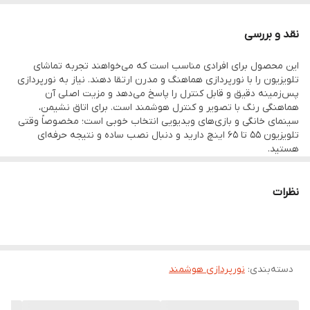
جمع‌بندی سریع
مناسب تلویزیون‌های 55 تا 65 اینچ
نقد و بررسی
نورپردازی RGBIC+W با رنگ‌های تفکیک‌شده
کنترل با اپلیکیشن و فرمان صوتی
این محصول برای افرادی مناسب است که می‌خواهند تجربه تماشای
پشتیبانی از همگام‌سازی DreamView
تلویزیون را با نورپردازی هماهنگ و مدرن ارتقا دهند. نیاز به نورپردازی
پس‌زمینه دقیق و قابل کنترل را پاسخ می‌دهد و مزیت اصلی آن
هماهنگی رنگ با تصویر و کنترل هوشمند است. برای اتاق نشیمن،
ویژگی‌های کلیدی ریسه هوشمند تلویزیون گووی H6099
سینمای خانگی و بازی‌های ویدیویی انتخاب خوبی است؛ مخصوصاً وقتی
تصحیح Fish-eye برای دقت بهتر رنگ لبه‌ها
تلویزیون 55 تا 65 اینچ دارید و دنبال نصب ساده و نتیجه حرفه‌ای
هستید.
کنترل از طریق اپلیکیشن Govee Home
سازگار با Alexa و Google Assistant
همگام‌سازی با سایر دستگاه‌ها از طریق DreamView
نظرات
مناسب برای چه کسانی
علاقه‌مندان به سینمای خانگی و نورپردازی محیطی
گیمرهایی که نور هماهنگ با تصویر می‌خواهند
کسانی که نصب ساده و کنترل هوشمند می‌خواهند
دسته‌بندی
:
نورپردازی هوشمند
نکته خرید:
اگر تلویزیون 55–65 اینچ دارید و دنبال نورپردازی دقیق
با کنترل هوشمند هستید، این مدل انتخاب مطمئنی است.