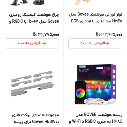
نوار نورانی هوشمند Govee مدل
چراغ هوشمند گیمینگ رومیزی
H61E5 سه متری با فناوری COB
Govee مدل H6047 با RGBIC و
و RGBIC+W
همگام‌سازی Razer Chroma
32,775,000
33,925,000
افزودن به سبد
افزودن به سبد
ریسه هوشمند GOVEE مدل
مجموعه ۵ عددی براکت فلزی
H618C ده متری RGBIC با Wi-Fi و
Govee H10D2000 برای ریسه