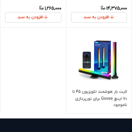
بلوتوث
نئونی Govee RGBIC Neon
1,265,000
14,375,000
Rope Light2
افزودن به سبد
افزودن به سبد
لایت بار هوشمند تلویزیون ۴۵ تا
۷۰ اینچ Govee برای نورپردازی
ناموجود
پشت تلویزیون