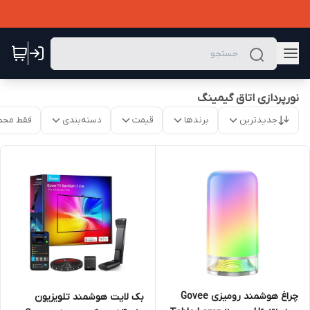
نورپردازی اتاق گیمینگ
جدیدترین
برندها
قیمت
دسته‌بندی
فقط محص
چراغ هوشمند رومیزی Govee
بک لایت هوشمند تلویزیون