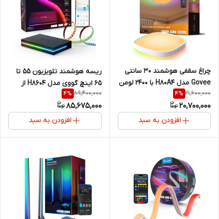
چراغ سقفی هوشمند ۳۰ سانتی
ریسه هوشمند تلویزیون ۵۵ تا
Govee مدل H80A4 با ۲۴۰۰ لومن
۶۵ اینچ گووی مدل H8604 از
89,400,000
21,600,000
4
%
4
%
و کنترل صوتی
Govee AI Sync Box Kit 1 (با
85,675,000
20,700,000
فناوری هوش مصنوعی و HDMI
2.1 و پشتیبانی گیمینگ)
افزودن به سبد
افزودن به سبد