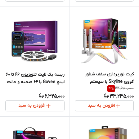
کیت نورپردازی سقف شناور
ریسه بک لایت تلویزیون ۴۶ تا ۶۰
گووی Skyline با سیستم
اینچ Govee با 64 صحنه و حالت
34,680,000
4
%
LuminBlend
DIY و فضای سینمایی
6,325,000
33,235,000
افزودن به سبد
افزودن به سبد