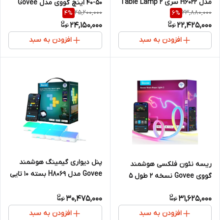
مدل H6022 سری Table Lamp 2
۵۰-۴۰ اینچ گووی مدل Govee
25,200,000
23,880,000
4
%
6
%
با ۱۶ میلیون رنگ RGB و کنترل
TV Backlight 3 Lite H6097 با
24,150,000
22,425,000
صوتی
فناوری Envisual و لامپ
RGBICW
افزودن به سبد
افزودن به سبد
پنل دیواری گیمینگ هوشمند
ریسه نئون فلکسی هوشمند
Govee مدل H8069 بسته ۱۰ تایی
گووی Govee نسخه ۲ طول ۵
متر با هوش مصنوعی Govee
30,475,000
31,625,000
RGBIC AI
افزودن به سبد
افزودن به سبد