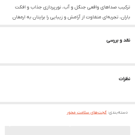
ترکیب صداهای واقعی جنگل و آب، نورپردازی جذاب و افکت
باران، تجربه‌ای متفاوت از آرامش و زیبایی را برایتان به ارمغان
می‌آورد.
نقد و بررسی
مزایا و کاربردها
صداهای واقعی طبیعت :
شامل صدای آب، باد، و جنگل که
حس حضور در دل طبیعت را به شما منتقل می‌کند.
افکت باران :
با شبیه‌سازی قطرات باران، فضایی واقعی و
نظرات
دلنشین ایجاد می‌کند.
چراغ خواب چندرنگ :
نورپردازی رنگارنگ و زیبا که می‌تواند با
حال‌وهوای شما تطبیق یابد.
دسته‌بندی
:
گجت‌های سلامت محور
ایجاد آرامش :
مناسب برای اتاق خواب، مدیتیشن، یا استفاده
در فضاهای استراحت و مطالعه.