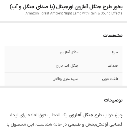
بخور طرح جنگل آمازون اورجینال (با صدای جنگل و آب)
Amazon Forest Ambient Night Lamp with Rain & Sound Effects
مشخصات
طرح
جنگل آمازون
صداها
جنگل، آب، باران
افکت باران
شبیه‌سازی واقعی
نورپردازی
چندرنگ ، قابل تنظیم
توضیحات
کاربرد
چراغ خواب، مدیتیشن، دکور
چراغ خواب طرح
جنگل آمازون
یک انتخاب فوق‌العاده برای ایجاد
وضعیت محصول
اورجینال و وارداتی
فضایی آرامش‌بخش و طبیعی در خانه شماست. این محصول با