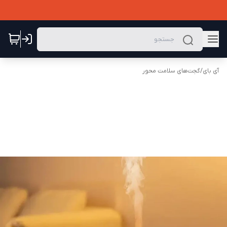
آی بای
/
گجت‌های سلامت محور