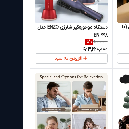
(با
دستگاه موخوره‌گیر شارژی ENZO مدل
EN-998
15
%
5,000,000
4,220,000
افزودن به سبد