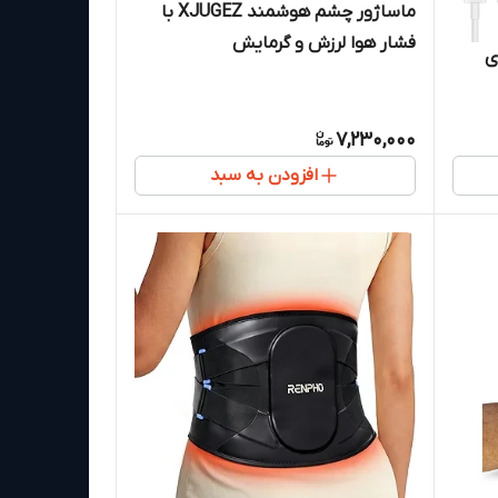
ماساژور چشم هوشمند XJUGEZ با
فشار هوا لرزش و گرمایش
ن ACWOO برای
7,230,000
افزودن به سبد