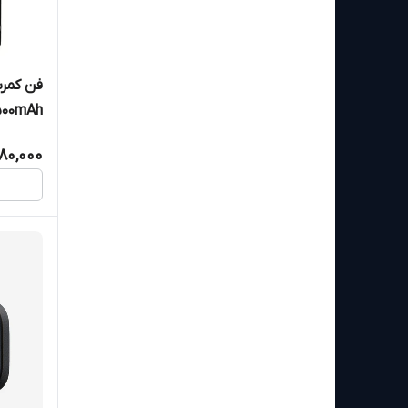
4500mAh و سه حالت سرعت
280,000