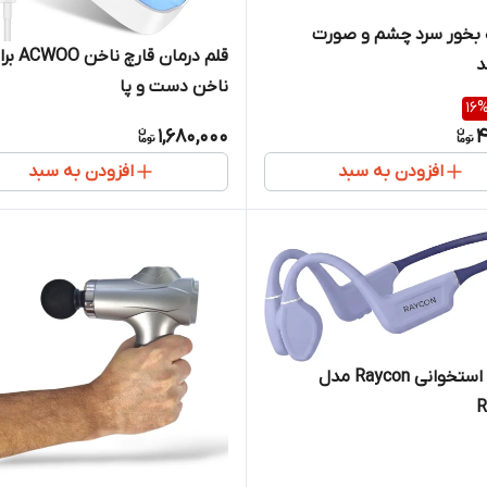
 بخور سرد چشم و صورت
قلم درمان قارچ ناخ
د
ناخن دست و پا
16
1,680,000
4
افزودن به سبد
افزودن به سبد
هدفون استخوانی Raycon مدل
R