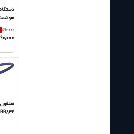
دستگاه
هوشمن
%
590,000
90,000
BB842