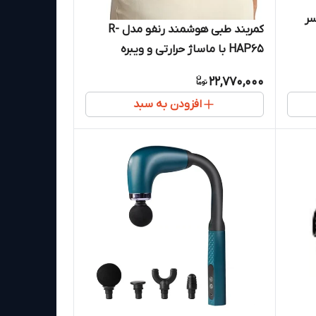
سر
کمربند طبی هوشمند رنفو مدل R-
HAP65 با ماساژ حرارتی و ویبره
22,770,000
افزودن به سبد