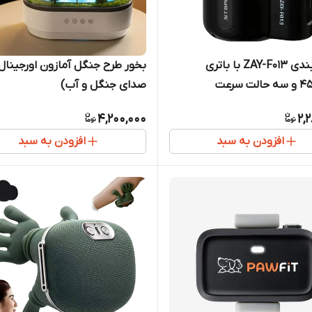
فن کمربندی ZAY-F013 با باتری
بخور طرح جنگل آمازون اورجینال 
صدای جنگل و آب)
4,200,000
2,
افزودن به سبد
افزودن به سبد