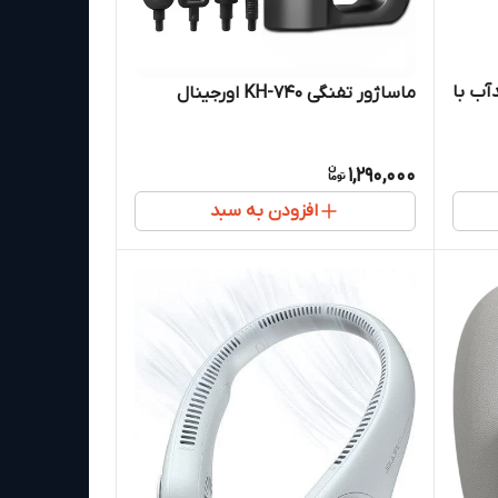
ی ضدآب با
ماساژور تفنگی KH-740 اورجینال
1,290,000
افزودن به سبد