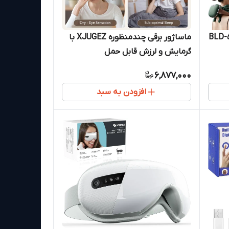
ماساژور برقی چندمنظوره XJUGEZ با
گرمایش و لرزش قابل حمل
6,877,000
افزودن به سبد