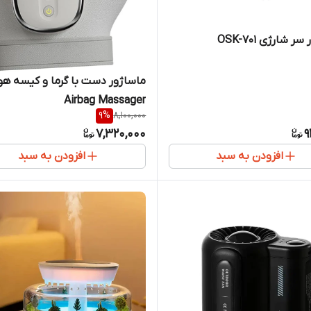
ر شارژی OSK-701
ماساژور دست با گرما و کیسه هو
Airbag Massager
9
%
8,100,000
7,320,000
9
افزودن به سبد
افزودن به سبد