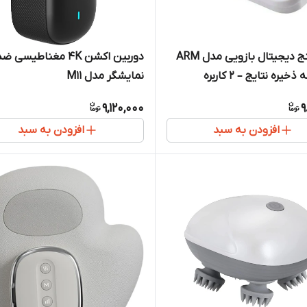
فشارسنج دیجیتال بازویی مدل ARM
دوربین اکشن 4K مغناطیس
خیره نتایج – 2 کاربره
نمایشگر مدل M11
9,120,000
9
افزودن به سبد
افزودن به سبد