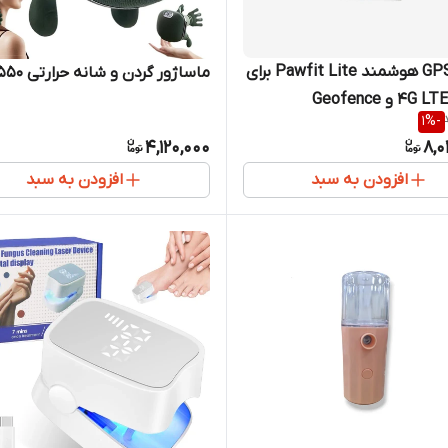
ردیاب GPS هوشمند Pawfit Lite برای
ماساژور گردن و شانه حرارتی BLD-550
%
-1
4,120,000
8,0
افزودن به سبد
افزودن به سبد