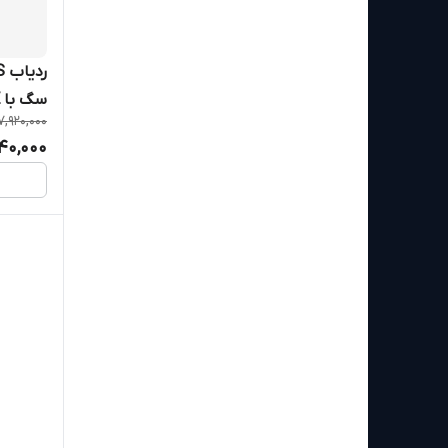
سگ با 4G LTE و Geofence
7,920,000
40,000