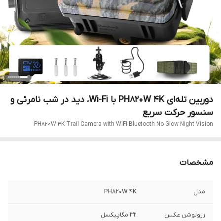
دوربین تله‌ای PH820W 4K با Wi-Fi، دید در شب نامرئی و
سنسور حرکت سریع
PH820W 4K Trail Camera with WiFi Bluetooth No Glow Night Vision
مشخصات
مدل
PH820W 4K
رزولوشن عکس
32 مگاپیکسل