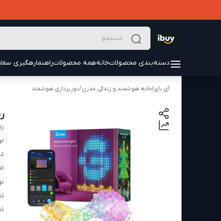
دسته‌بندی محصولات
خانه
همه محصولات
راهنما
رهگیری سفا
آی بای
/
خانه هوشمند و زندگی مدرن
/
نورپردازی هوشمند
ری
B1
بر
دس
م
ن
تع
تع