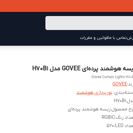
رش
تماس با ما
قوانین و مقررات
سه هوشمند پرده‌ای GOVEE مدل H70B1
Govee Curtain Lights H70
ند:
GOVEE
ته‌بندی
:
نورپردازی هوشمند
دل
:
H70B1
وع محصول
:
ریسه هوشمند پرده‌ای
داد رنگ
:
RGBIC
داد LED
:
520