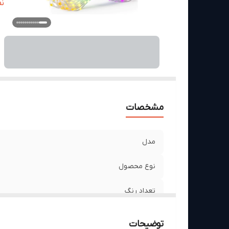
کن
ن
د
مق
و
مشخصات
مدل
نوع محصول
تعداد رنگ
تعداد LED
توضیحات