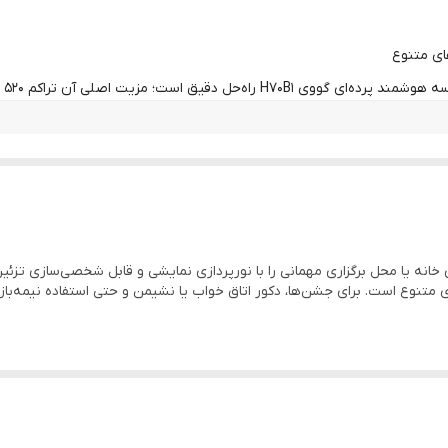
Govee Home
Alexa و Google Assistant
ی آن تراکم 520 LED و کنترل کامل از طریق اپلیکیشن است.
IP65 (ریسه و کنترلر) / IP44 (آداپتور)
حالت DIY و همگام‌سازی DreamView و موسیقی
 یا محل برگزاری مهمانی را با نورپردازی نمایشی و قابل شخصی‌سازی تزئین کنن
ت اصلی آن تراکم LED بالا و حالت‌های متنوع است. برای جشن‌ها، دکور اتاق خواب یا نشیمن و حتی 