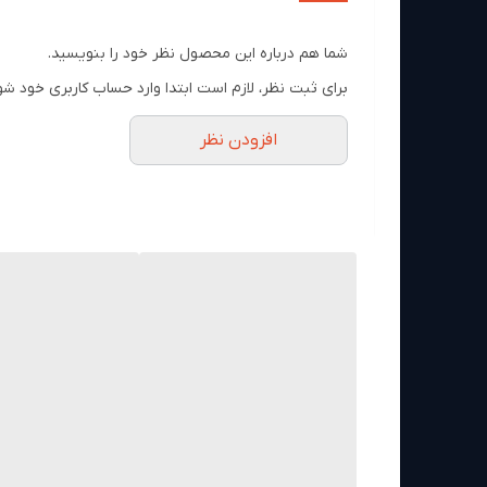
دکور اتاق خواب، نشیمن یا اتاق بازی
کاربران علاقه‌مند به نورپردازی قابل شخصی‌سازی
شما هم درباره این محصول نظر خود را بنویسید.
نکته خرید:
اگر دنبال نورپردازی پرده‌ای با الگوهای واضح و کنترل ساده
برای ثبت نظر، لازم است ابتدا وارد حساب کاربری خود شو
مشخصات فنی ریسه هوشمند پرده‌ای گووی H70B1
افزودن نظر
مدل
نوع محصول
تعداد رنگ
تعداد LED
کنترل از طریق اپلیکیشن
دستیار صوتی
مقاومت در برابر آب
ویژگی خاص