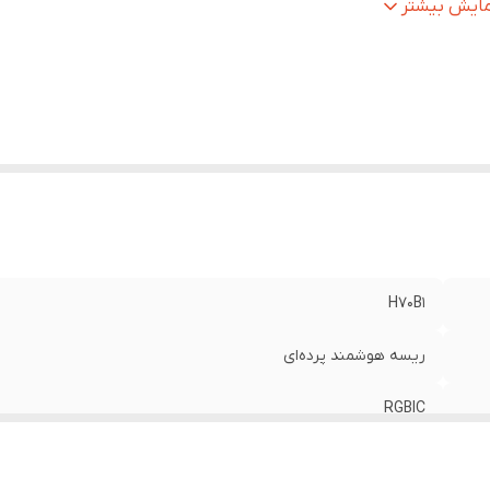
ترل از طریق اپلیکیشن
:
Govee Home
مایش بیشتر
ستیار صوتی
:
Alexa و Google Assistant
اومت در برابر آب
:
IP65 (ریسه و کنترلر) / IP44 (آداپتور)
یژگی خاص
:
حالت DIY و همگام‌سازی DreamView و موسیقی
H70B1
ریسه هوشمند پرده‌ای
RGBIC
520