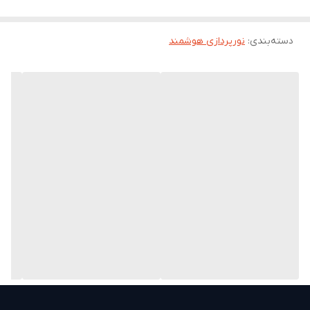
یا مناسبت‌های خاص است.
دسته‌بندی
:
نورپردازی هوشمند
نوع محصول
ریسه هوشمند فضای باز
طول
۱۵ متر
کنترل
اپلیکیشن و فرمان صوتی
RGBIC
نمایش چند رنگ به‌صورت هم‌زمان