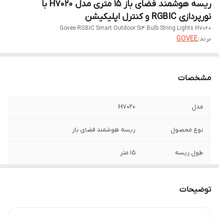
ریسه هوشمند فضای باز ۱۵ متری مدل H7020 با
نورپردازی RGBIC و کنترل اپلیکیشن
Govee RGBIC Smart Outdoor S14 Bulb String Lights H7020
برند:
GOVEE
مشخصات
مدل
H7020
نوع محصول
ریسه هوشمند فضای باز
طول ریسه
۱۵ متر
نوع نورپردازی
RGBIC
توضیحات
تعداد رنگ
تا ۱۶ میلیون رنگ