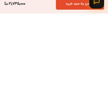
این ریسه برای افرادی مناسب است که می‌خواهند فضای باز
افزودن به سبد خرید
21,735,000
خانه یا محل کار خود را از یک روشنایی معمولی به یک
نورپردازی هوشمند و قابل تنظیم ارتقا دهند. برای حیاط، تراس،
باغ، آلاچیق، دورهمی‌های دوستانه، جشن‌های مناسبتی، دکور
فصلی و حتی هدیه دادن به علاقه‌مندان گجت‌های نورپردازی،
گزینه‌ای کاربردی محسوب می‌شود.
مزیت رقابتی
برگشت به بالا
وجه تمایز این مدل، ترکیب نورپردازی RGBIC با قابلیت
همگام‌سازی موسیقی و کنترل از طریق اپلیکیشن است. در عمل،
شما فقط با یک ریسه تزئینی روبه‌رو نیستید؛ بلکه با محصولی
مواجه هستید که می‌تواند متناسب با فضای مهمانی، حالت
استراحت، مناسبت‌های فصلی یا سلیقه شخصی شما تغییر کند
و جلوه‌ای پویاتر از ریسه‌های معمولی ایجاد کند.
ارسال ویژه
پشتیبانی ۲۴ ساعته
نقاط قوت