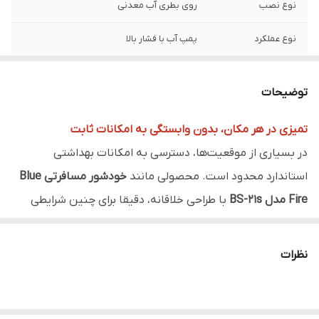
نوع نصب
روی بطری آب معدنی
نوع عملکرد
پمپ آب با فشار بالا
کاربرد
بیدت مسافرتی / خودشور همراه
توضیحات
ویژگی خاص
جایگزین بهداشتی برای آبریز سنتی
تمیزی در هر مکان، بدون وابستگی به امکانات ثابت
در بسیاری از موقعیت‌ها، دسترسی به امکانات بهداشتی
استاندارد محدود است. محصولی مانند
خودشور مسافرتی Blue
Fire مدل BS-21s
با طراحی خلاقانه، دقیقا برای چنین شرایطی
ساخته شده است. این دستگاه کوچک و سبک، به سادگی روی
یک بطری آب معدنی استاندارد نصب می‌شود و با قدرت بالا آب را
نظرات
پمپ می‌کند.
کارایی با ساختاری مینیمال