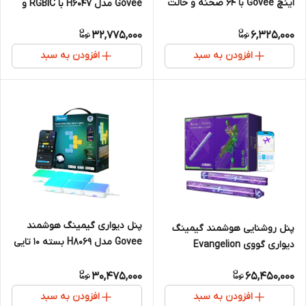
اینچ Govee با 64 صحنه و حالت
Govee مدل H6047 با RGBIC و
DIY و فضای سینمایی
همگام‌سازی Razer Chroma
32,775,000
6,325,000
افزودن به سبد
افزودن به سبد
پنل دیواری گیمینگ هوشمند
پنل روشنایی هوشمند گیمینگ
Govee مدل H8069 بسته ۱۰ تایی
دیواری گووی Evangelion
Limited Edition مدل H6063
30,475,000
65,450,000
افزودن به سبد
افزودن به سبد