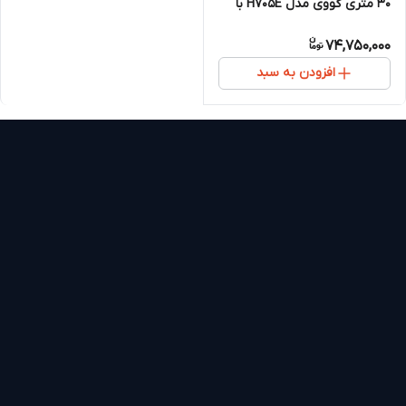
۳۰ متری گووی مدل H705E با
نورپردازی RGBICW و کنترل
74,750,000
هوشمند
افزودن به سبد