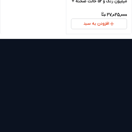
میلیون رنگ و ۵۲ حالت صحنه +
۱۸ آهنگ نویز سفید
27,025,000
افزودن به سبد