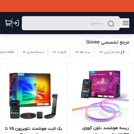
مرجع تخصصی Govee
جدیدترین
برندها
قیمت
دسته‌بندی
فقط محص
ریسه هوشمند نئون گووی
بک لایت هوشمند تلویزیون 75 تا