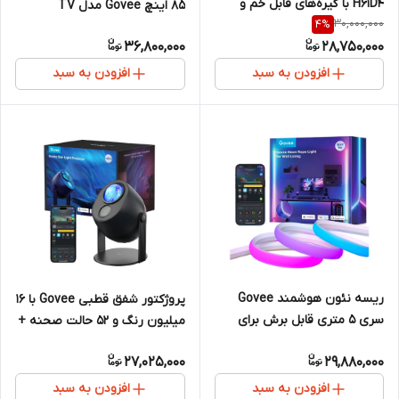
H61D4 با گیره‌های قابل خم و
85 اینچ Govee مدل TV
30,000,000
4
%
هوش مصنوعی
Backlight 3 Lite
36,800,000
28,750,000
افزودن به سبد
افزودن به سبد
ریسه نئون هوشمند Govee
پروژکتور شفق قطبی Govee با ۱۶
سری ۵ متری قابل برش برای
میلیون رنگ و ۵۲ حالت صحنه +
لاینینگ دیوار (84 LED/ در نقطه
۱۸ آهنگ نویز سفید
27,025,000
29,880,000
+ هوش مصنوعی)
افزودن به سبد
افزودن به سبد