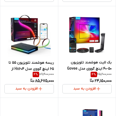
بک لایت هوشمند تلویزیون
ریسه هوشمند تلویزیون ۵۵ تا
۵۰-۴۰ اینچ گووی مدل Govee
۶۵ اینچ گووی مدل H8604 از
89,400,000
25,200,000
4
%
4
%
TV Backlight 3 Lite H6097 با
Govee AI Sync Box Kit 1 (با
85,675,000
24,150,000
فناوری Envisual و لامپ
فناوری هوش مصنوعی و HDMI
RGBICW
2.1 و پشتیبانی گیمینگ)
افزودن به سبد
افزودن به سبد