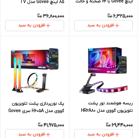
اینچ Govee با 64 صحنه و حالت
85 اینچ Govee مدل TV
DIY و فضای سینمایی
Backlight 3 Lite
36,800,000
6,325,000
افزودن به سبد
افزودن به سبد
ریسه هوشمند نور پشت
پک نورپردازی پشت تلویزیون
تلویزیون گووی مدل HR2A80
گووی مدل H605A سری Govee
مناسب تلویزیون ۵۵ تا ۶۵ اینچ
TV Backlight 3 Lite Kit برای
41,975,000
69,440,000
تلویزیون های 55 تا۶۵ اینچ
افزودن به سبد
افزودن به سبد