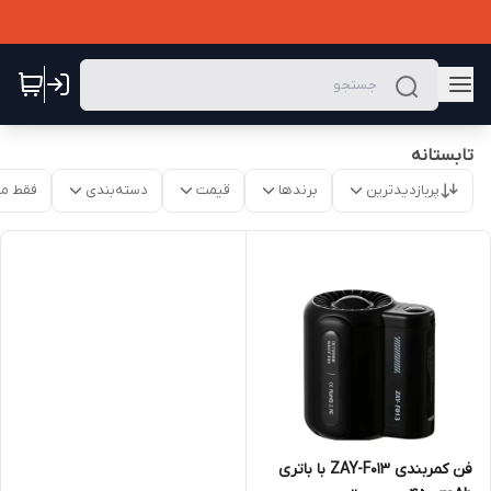
تابستانه
پربازدیدترین
برندها
قیمت
دسته‌بندی
فقط م
فن کمربندی ZAY-F013 با باتری