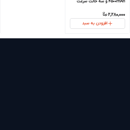
4500mAh و سه حالت سرعت
2,280,000
افزودن به سبد