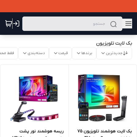
بک لایت تلویزیون
جدیدترین
برندها
قیمت
دسته‌بندی
فقط محص
ریسه هوشمند نور پشت
بک لایت هوشمند تلویزیون 75