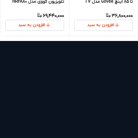
تلویزیون گووی مدل HR2A80
تا 85 اینچ Govee مدل TV
مناسب تلویزیون ۵۵ تا ۶۵ اینچ
Backlight 3 Lite
69,440,000
36,800,000
افزودن به سبد
افزودن به سبد