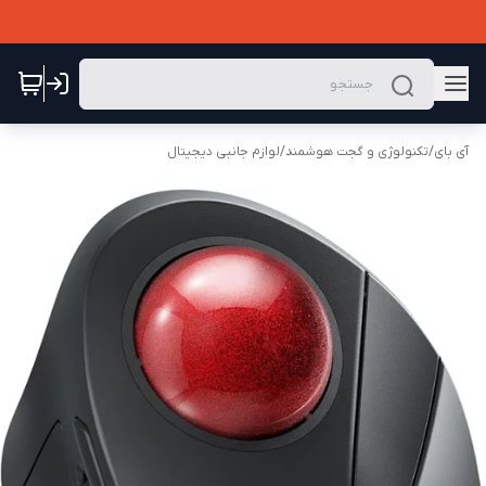
آی بای
/
تکنولوژی و گجت هوشمند
/
لوازم جانبی دیجیتال