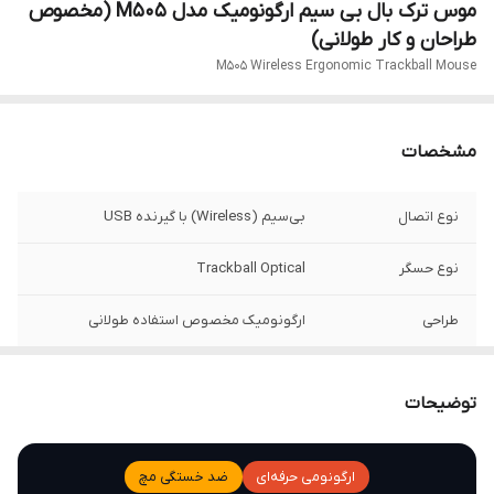
موس ترک بال بی سیم ارگونومیک مدل M505 (مخصوص
طراحان و کار طولانی)
M505 Wireless Ergonomic Trackball Mouse
مشخصات
نوع اتصال
بی‌سیم (Wireless) با گیرنده USB
نوع حسگر
Trackball Optical
طراحی
ارگونومیک مخصوص استفاده طولانی
منبع تغذیه
باتری
توضیحات
سازگاری
Windows، macOS و سیستم‌های دارای USB
ویژگی کلیدی
کنترل دقیق با گوی ترک‌بال و کلیدهای قابل
ارگونومی حرفه‌ای
ضد خستگی مچ