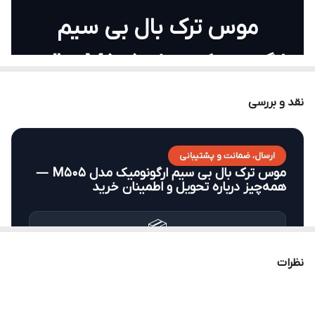
برنامه‌ریزی
موس ترک بال بی سیم
ارگونومیک مدل M505؛ دقت
بدون حرکت
نقد و بررسی
خداحافظی با دردهای مچ دست در ساعات طولانی کار. با
فناوری Trackball، نشانگر را با نوک انگشتان کنترل کنید و
ارسال، ضمانت و پشتیبانی
موس ترک بال بی سیم ارگونومیک مدل M505 —
فضای میز خود را آزاد نگه دارید.
همه‌چیز درباره تحویل و اطمینان خرید
فناوری Trackball
طراحی ارگونومیک
📦
کنترل دقیق با گوی
کاهش فشار روی مچ
زمان پردازش سفارش
چرخان
دست
نظرات
حداکثر ۲۴ ساعت بعد از ثبت سفارش، مرسوله شما آماده و
تحویل داده می‌شود.
اتصال بی‌سیم
کلیدهای قابل