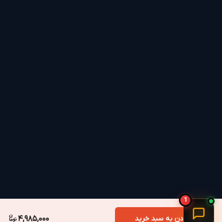
✔
طراحان و گرافیست‌ها:
برای زوم‌های دقیق و جابه‌جایی
روی بوم‌های بزرگ بدون خستگی.
✔
برنامه‌نویسان:
جابه‌جایی سریع بین خطوط کد بدون
برداشتن دست از کیبورد.
✔
کاربران اداری:
کاهش خستگی در جلسات طولانی و کار
با اکسل.
دقت اپتیکال در فضایی محدود
دیگر نیازی به موس‌پد بزرگ یا فضای خالی روی میز ندارید.
حسگر اپتیکال پیشرفته M505 حرکات گوی را با دقت بالا
ردیابی می‌کند و اتصال بی‌سیم آن از طریق گیرنده USB،
پایداری سیگنال را حتی در محیط‌های شلوغ تضمین
می‌نماید.
1
افزودن به سبد خرید
4,985,000