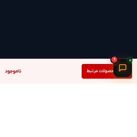
نیست نگران پریز برق باشید.
یکی از ویژگی‌های متمایز این محصول،
چرخش
اتوماتیک ۱۸۰ درجه
است. برخلاف پنکه‌های قدیمی
که فقط سر خود را کمی تکان می‌دادند، F10 پلاس
طوری طراحی شده که باد را به تمام نقاط اتاق یا
چادر مسافرتی شما برساند. این یعنی خنک‌سازی
1
یکنواخت برای همه افراد حاضر در جمع.
دیدن محصولات مرتبط
ناموجود
کنترل کامل در دستان شما
با داشتن
ریموت کنترل
اختصاصی، نیازی نیست
برای تغییر سرعت یا تنظیم تایمر از جای خود بلند
شوید. صفحه نمایش LED دیجیتال نیز به شما
اجازه می‌دهد تا وضعیت باتری، سرعت فعلی و
زمان باقی‌مانده تایمر را به‌وضوح مشاهده کنید.
این سطح از شفافیت در پنکه‌های شارژی کمتر
برگشت به بالا