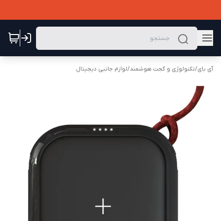
آی بای
/
تکنولوژی و گجت هوشمند
/
لوازم جانبی دیجیتال