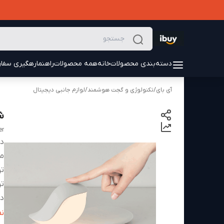
دسته‌بندی محصولات
خانه
همه محصولات
راهنما
رهگیری سفا
آی بای
/
تکنولوژی و گجت هوشمند
/
لوازم جانبی دیجیتال
شا
er
دس
م
تو
تو
دم
ج
ن