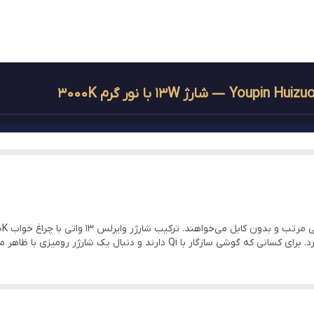
3000K
ABS
213 × 100 × 91 mm
400 گرم
حدود 2 ساعت
Wireless / Qi
مای رنگ نور
⏱️ زمان شارژ
12 ماهه نمایندگی رسمی کولولایت ایران
رم
حدود 2 ساعت
ال یک شارژر رومیزی با ظاهر مینیمال هستند، انتخاب مناسبی است.