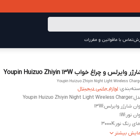
رش
تماس با ما
قوانین و مقررات
رژر وایرلس و چراغ خواب Youpin Huizuo Zhiyin 13W
Youpin Huizuo Zhiyin Night Light Wireless Charg
ته‌بندی
:
لوازم جانبی دیجیتال
دل
:
Youpin Huizuo Zhiyin Night Light Wireless Charger
ان شارژر وایرلس
:
13W
ان نور
:
1W
ای رنگ نور
:
3000K
نس بدنه
:
ABS
مایش بیشتر