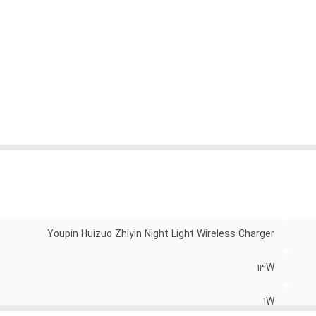
عاد
:
213 × 100 × 91 mm
زن
:
400 گرم
ان شارژ
:
حدود 2 ساعت
ع اتصال
:
Wireless / Qi
رانتی
:
12 ماهه نمایندگی رسمی کولولایت ایران
Youpin Huizuo Zhiyin Night Light Wireless Charger
13W
1W