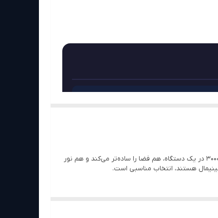
وقتی میز کار یا پاتختی شما پر از کابل است، Huizuo Zhiyin یک راه‌حل دو‌کاره ارائه می‌دهد: شارژ وایرلس سریع 13 واتی برای گوشی و نور خواب گرم 3000K برای فضای اتاق —
🛡️ گارانتی
این محصول برای کسانی طراحی شده که میز کار یا پاتختی مرتب و بدون کابل می‌خواهند. ترکیب شارژر وایرلس 13 واتی با چراغ خواب 3000K در یک دستگاه، هم فضا را ساده‌تر می‌کند و هم نور
12 ماهه نمایندگی رسمی