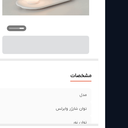
اب
و
زم
نو
گا
مشخصات
مدل
توان شارژر وایرلس
توان نور