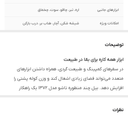
ابزارهای جانبی
اره، تبر، چاقو، سوت، چخماق
امکانات ویژه
شیشه شکن، آچار، طناب بر، درب بازکن
مناسب برای
کمپینگ، سفر، کوهنوردی، آفرود
توضیحات
ابزار همه کاره برای بقا در طبیعت
در سفرهای کمپینگ و طبیعت گردی، همراه داشتن ابزارهای
متعدد می‌تواند فضای زیادی اشغال کند و وزن کوله پشتی را
افزایش دهد. بیل چند منظوره تاشو مدل ۱۳۷۲ یک راهکار
هوشمندانه برای افرادی است که به دنبال کارایی حداکثری در
کمترین حجم ممکن هستند. این ابزار با طراحی تاشو و بدنه
نظرات
بسیار مقاوم، مجموعه‌ای از حیاتی‌ترین تجهیزات سفر را در یک
قالب واحد جمع آوری کرده است تا در شرایط سخت، بهترین