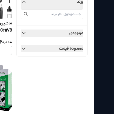
برند
ماشین ا
موجودی
تیغه ف
520,000
محدوده قیمت