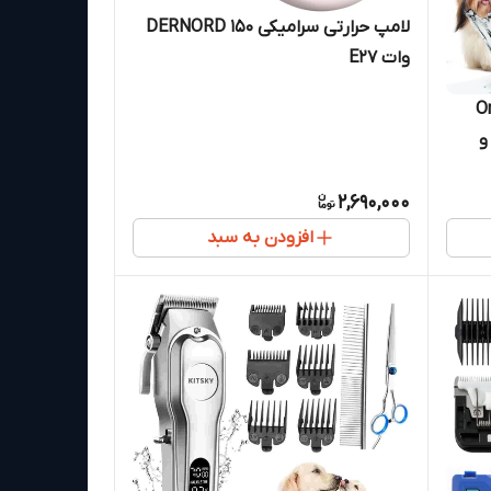
لامپ حرارتی سرامیکی DERNORD 150
وات E27
Oneisal
و
2,690,000
افزودن به سبد