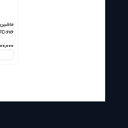
ماشین ا
نمایشگر D
200,000