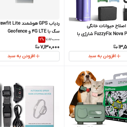
صلاح حیوانات خانگی
سگ با 4G LTE و Geofence
FuzzyFix Nova PC611VB شارژی با
9
%
7,920,000
لزی ضدزنگ
7,130,000
13,
افزودن به سبد
افزودن به سبد