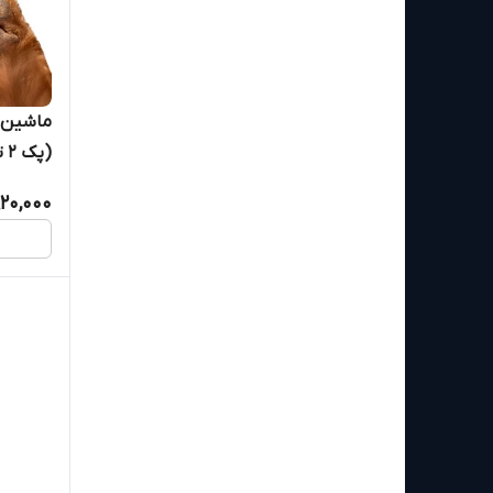
(پ
حساس)
920,000