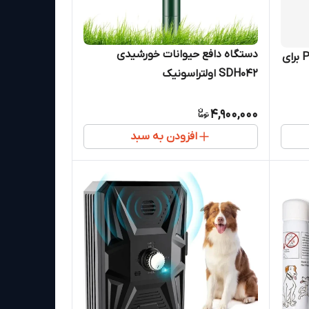
دستگاه دافع حیوانات خورشیدی
ردیاب GPS هوشمند Pawfit Lite برای
SDH042 اولتراسونیک
4,900,000
افزودن به سبد