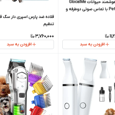
ردیاب هوشمند حیوانات GlocalMe
PetPhone با تماس صوتی دوطرفه و
قلاده ضد پارس اسپری دار سگ قا
تنظیم
3,760,000
11,
افزودن به سبد
افزودن به سبد