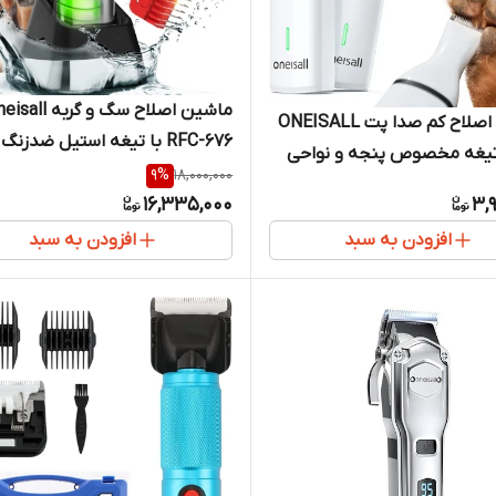
ماشین اصلاح سگ و گربه l
ماشین اصلاح کم صدا پت ONEISALL
RFC-676 با تیغه استیل ضدزنگ 
ک ۲ تیغه مخصوص پنجه و نواحی
ضدآب IPX7
9
%
18,000,000
16,335,000
3,
افزودن به سبد
افزودن به سبد