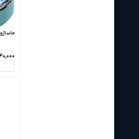
ماساژور 
40,000