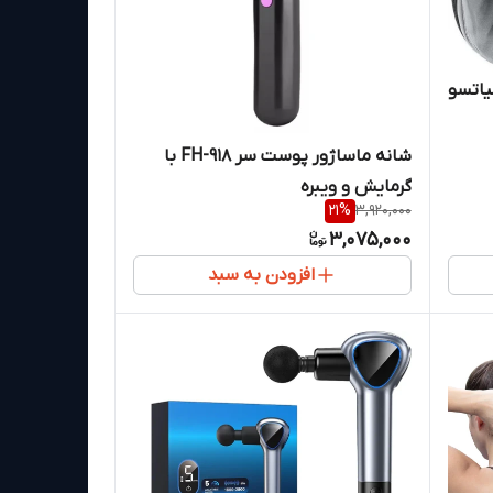
Medcursor با شیاتسو
شانه ماساژور پوست سر FH-918 با
گرمایش و ویبره
21
%
3,920,000
3,075,000
افزودن به سبد