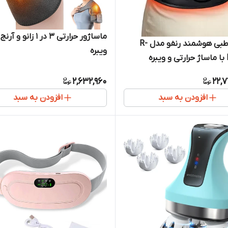
ماساژور حرارتی 3 در 1 زانو و آر
کمربند طبی هوشمند رنفو مدل R-
ویبره
ه
2,632,960
22,
افزودن به سبد
افزودن به سبد