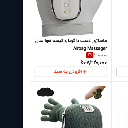
ماساژور دست با گرما و کیسه هوا مدل
Airbag Massager
9
%
8,100,000
7,320,000
افزودن به سبد