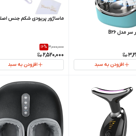
ماساژور پریودی شکم جنس اصل
سر مدل B26
16
%
3,000,000
2,520,000
3,2
افزودن به سبد
افزودن به سبد