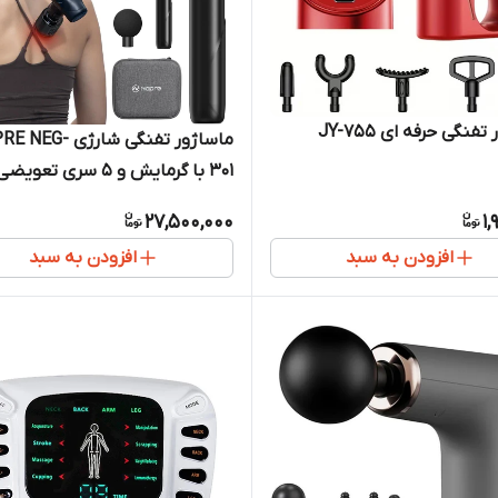
فنگی حرفه ای JY-755
ماساژور تفنگی شارژی G
301 با گرمایش و ۵ سری تعویضی
27,500,000
1,
افزودن به سبد
افزودن به سبد