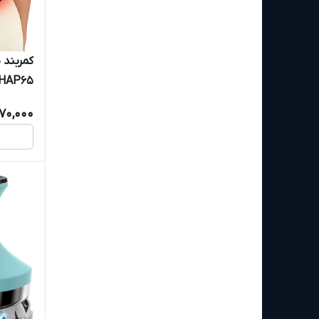
HAP65 با ماساژ حرارتی و ویبر
770,000