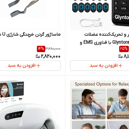
 و تحریک‌کننده عضلات
ماساژور گردن خرچنگی شارژی U شکل
Glyntora H-898 با فناوری EMS و
14
%
3,280,000
25
%
2,820,000
8,
افزودن به سبد
افزودن به سبد