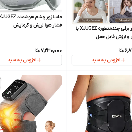
فشار هوا لرزش و گرمایش
ماساژور برقی چندمنظوره XJUGEZ با
و لرزش قابل حمل
7,230,000
6,8
افزودن به سبد
افزودن به سبد