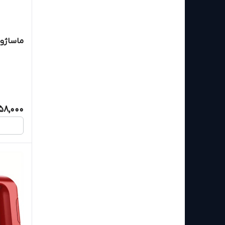
ماساژور گ
58,000