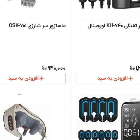
KH-740 اورجینال
ماساژور سر شارژی OSK-701
940,000
1,
افزودن به سبد
افزودن به سبد