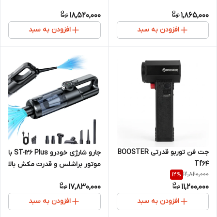
18,520,000
1,865,000
افزودن به سبد
افزودن به سبد
جت فن توربو قدرتی BOOSTER
جارو شارژی خودرو ST-126 Plus با
Tf64
موتور براشلس و قدرت مکش بالا
12,820,000
12
%
17,830,000
11,200,000
افزودن به سبد
افزودن به سبد