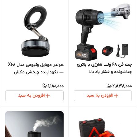
جت فن ۴۸ ولت شارژی با باتری
هولدر موبایل وکیومی مدل X68
جداشونده و فشار باد بالا
— نگهدارنده چرخشی مکش
قوی
1,180,000
2,838,000
افزودن به سبد
افزودن به سبد