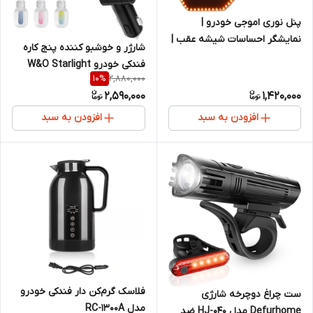
پنل نوری اموجی خودرو |
نمایشگر احساسات شیشه عقب |
شارژر و خوشبو کننده پنج کاره
ریموت بیسیم
فندکی خودرو W&O Starlight
2,880,000
10
%
2,590,000
1,420,000
افزودن به سبد
افزودن به سبد
فلاسک گرم‌کن دار فندکی خودرو
ست چراغ دوچرخه شارژی
مدل RC-1300A
Defurhome مدل HJ-040 ضد