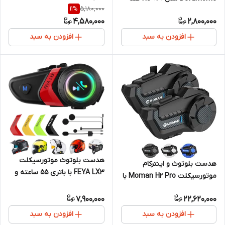
5,180,000
11
%
آب
4,580,000
2,800,000
افزودن به سبد
افزودن به سبد
هدست بلوتوث موتورسیکلت
هدست بلوتوث و اینترکام
FEYA LX3 با باتری ۵۵ ساعته و
موتورسیکلت Moman H2 Pro با
حذف نویز هوشمند
برد ۱۰۰۰ متر
7,900,000
22,620,000
افزودن به سبد
افزودن به سبد