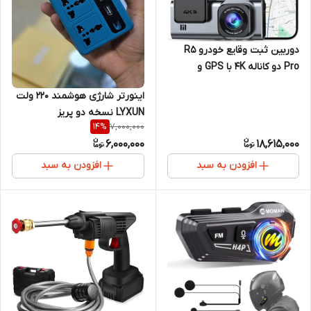
دوربین ثبت وقایع خودرو R5
Pro دو کاناله 4K با GPS و
وای‌فای 5GHz
اینورتر شارژی هوشمند ۲۲۰ ولت
LYXUN نسخه دو پریز
7,000,000
14
%
6,000,000
18,615,000
افزودن به سبد
افزودن به سبد