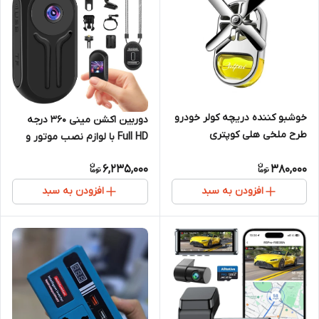
خوشبو کننده دریچه کولر خودرو
دوربین اکشن مینی 360 درجه
طرح ملخی هلی کوپتری
Full HD با لوازم نصب موتور و
دوچرخه
6,235,000
380,000
افزودن به سبد
افزودن به سبد