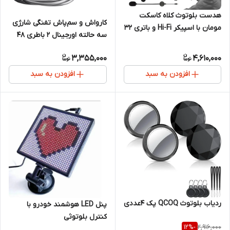
هدست بلوتوث کلاه کاسکت
کارواش و سم‌پاش تفنگی شارژی
مومان با اسپیکر Hi-Fi و باتری ۳۲
سه حالته اورجینال 2 باطری 48
ساعته
3,355,000
4,610,000
افزودن به سبد
افزودن به سبد
ردیاب بلوتوث QCOQ پک ۴عددی
پنل LED هوشمند خودرو با
کنترل بلوتوثی
2,916,000
%
-12