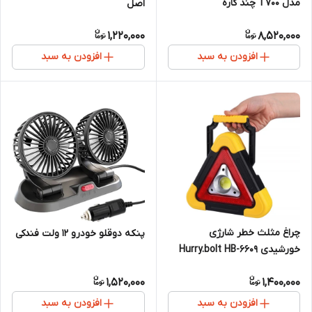
مدل T700 چند کاره
اصل
1,220,000
8,520,000
افزودن به سبد
افزودن به سبد
چراغ مثلث خطر شارژی
پنکه دوقلو خودرو ۱۲ ولت فندکی
خورشیدی Hurry.bolt HB-6609
چند حالته
1,520,000
1,400,000
افزودن به سبد
افزودن به سبد