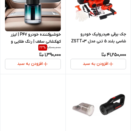
جک برقی هیدرولیک خودرو
خوشبوکننده خودرو P47 | لیزر
شاسی بلند ۵ تنی مدل ZSTT03
کهکشانی سقف | رنگ طلایی و
1,800,000
22
%
| پک کامل آپاراتی و بکس بادی
سبز
1,390,000
41,250,000
افزودن به سبد
افزودن به سبد