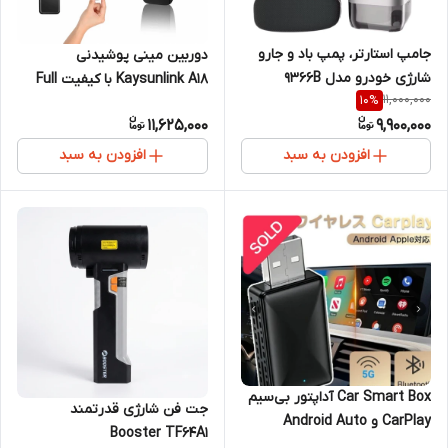
جامپ استارتر، پمپ باد و جارو
دوربین مینی پوشیدنی
شارژی خودرو مدل 9366B
Kaysunlink A18 با کیفیت Full
11,000,000
10
%
(نسخه 5 کاره)
HD و دید در شب
11,625,000
9,900,000
افزودن به سبد
افزودن به سبد
Car Smart Box آداپتور بی‌سیم
جت فن شارژی قدرتمند
CarPlay و Android Auto
Booster TF64A1
وایرلس