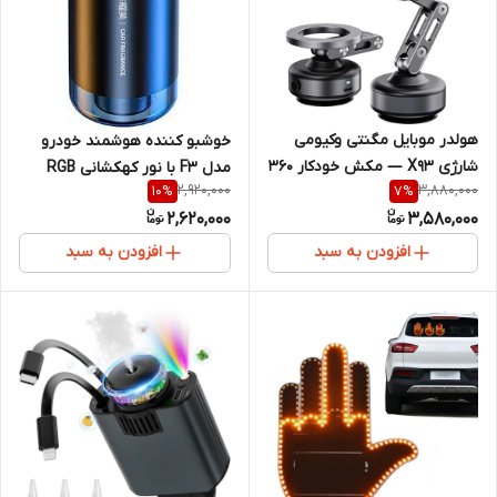
هولدر موبایل مگنتی وکیومی
خوشبو کننده هوشمند خودرو
شارژی X93 — مکش خودکار ۳۶۰
مدل F3 با نور کهکشانی RGB
2,920,000
3,880,000
10
%
7
%
درجه
2,620,000
3,580,000
افزودن به سبد
افزودن به سبد