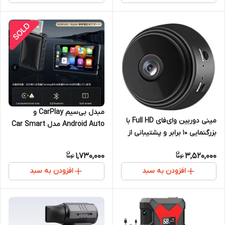
مبدل بی‌سیم CarPlay و
مینی دوربین وای‌فای Full HD با
Android Auto مدل Car Smart
بزرگنمایی ۱۰ برابر و پشتیبانی از
Box
کارت حافظه
1,730,000
3,520,000
افزودن به سبد
افزودن به سبد