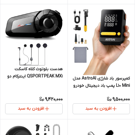
هدست بلوتوث کلاه کاسکت
QSPORTPEAK MX1 اینترکام دو
کمپرسور باد شارژی AstroAI مدل
نفره ۸۰۰ متری ضدآب IP65
L10 Mini پمپ باد دیجیتال خودرو
9,420,000
9,500,000
افزودن به سبد
افزودن به سبد